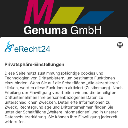
M Genuma GmbH
Pragmatische Lösungen für komplexe Anforderungen. Ihr
Partner für Managementsysteme und
Genehmigungsverfahren.
Cookie-Einstellungen
© Erstellt von Johannes Eder Grafikdesign
Seiten
Adresse
Hermann-Oberth-Str. 9
85640 Putzbrunn