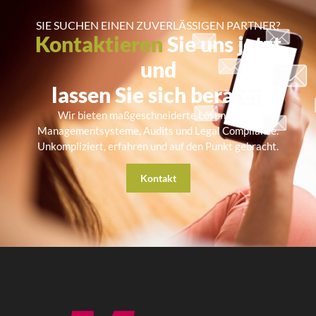
SIE SUCHEN EINEN ZUVERLÄSSIGEN PARTNER?
Kontaktieren
Sie uns jetzt
und
lassen Sie sich beraten
Wir bieten maßgeschneiderte Lösungen für
Managementsysteme, Audits und Legal Compliance.
Unkompliziert, erfahren und auf den Punkt gebracht.
Kontakt